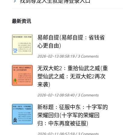
找到尊龙人生就是博登录入口
最新资讯
易邮自提(易邮自提：省钱省
心更自由)
2026-02-13 08:58:19
3 Comments
无双大蛇2：重拾仙武之威(重
塑仙武之威：无双大蛇2再次
来袭)
2026-02-12 08:58:40
3 Comments
新标题：征服中东：十字军的
荣耀回归(十字军的荣耀回
归：中东再度被征服)
2026-02-11 08:57:59
3 Comments