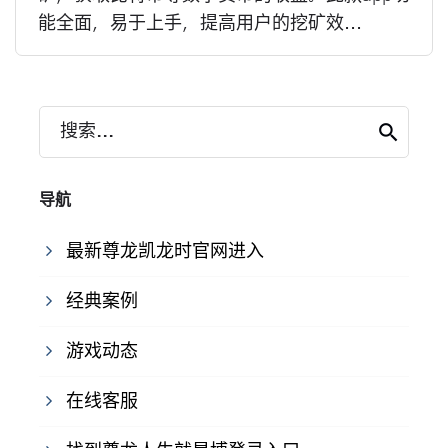
能全面，易于上手，提高用户的挖矿效...
搜索...
导航
最新尊龙凯龙时官网进入
经典案例
游戏动态
在线客服