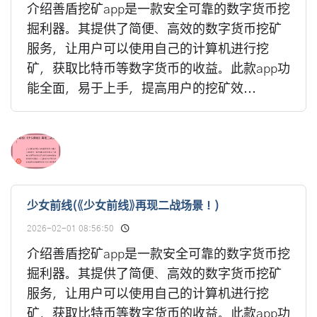
介绍善盾挖矿app是一款安全可靠的数字货币挖
掘利器。其提供了简便、高效的数字货币挖矿
服务，让用户可以使用自己的计算机进行挖
矿，获取比特币等数字货币的收益。此款app功
能全面，易于上手，提高用户的挖矿效...
少女前线(《少女前线》再现二战场景！)
2026-02-01 08:56:50
介绍善盾挖矿app是一款安全可靠的数字货币挖
掘利器。其提供了简便、高效的数字货币挖矿
服务，让用户可以使用自己的计算机进行挖
矿，获取比特币等数字货币的收益。此款app功